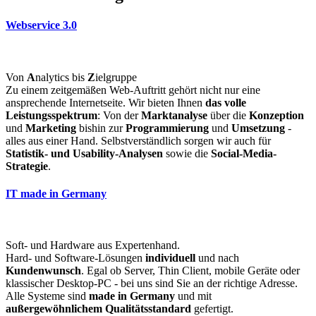
Webservice 3.0
Von
A
nalytics bis
Z
ielgruppe
Zu einem zeitgemäßen Web-Auftritt gehört nicht nur eine
ansprechende Internetseite. Wir bieten Ihnen
das volle
Leistungsspektrum
: Von der
Marktanalyse
über die
Konzeption
und
Marketing
bishin zur
Programmierung
und
Umsetzung
-
alles aus einer Hand. Selbstverständlich sorgen wir auch für
Statistik- und Usability-Analysen
sowie die
Social-Media-
Strategie
.
IT made in Germany
Soft- und Hardware aus Expertenhand.
Hard- und Software-Lösungen
individuell
und nach
Kundenwunsch
. Egal ob Server, Thin Client, mobile Geräte oder
klassischer Desktop-PC - bei uns sind Sie an der richtige Adresse.
Alle Systeme sind
made in Germany
und mit
außergewöhnlichem Qualitätsstandard
gefertigt.