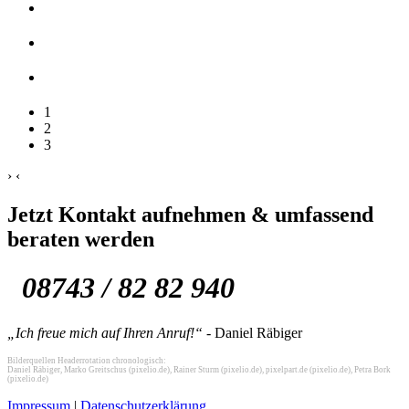
1
2
3
›
‹
Jetzt Kontakt aufnehmen & umfassend
beraten werden
08743 / 82 82 940
„Ich freue mich auf Ihren Anruf!“
- Daniel Räbiger
Bilderquellen Headerrotation chronologisch:
Daniel Räbiger, Marko Greitschus (pixelio.de), Rainer Sturm (pixelio.de), pixelpart.de (pixelio.de), Petra Bork
(pixelio.de)
Impressum
|
Datenschutzerklärung